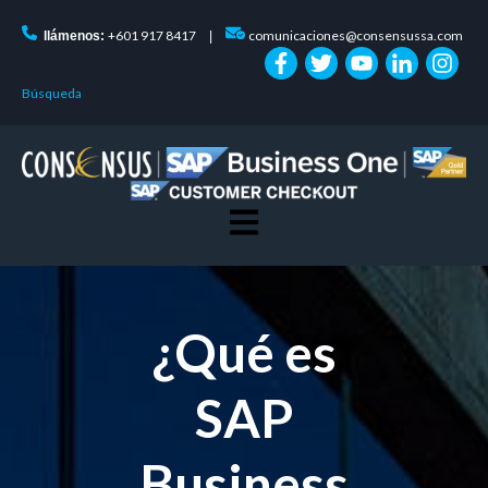
+601 917 8417
comunicaciones@consensussa.com
llámenos:
|
Búsqueda
Open main navigation
¿Qué es
SAP
Business