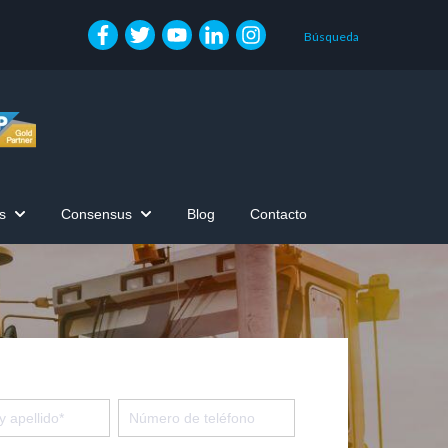
Búsqueda
s
Consensus
Blog
Contacto
Show submenu for Zona de Clientes
Show submenu for Consensus