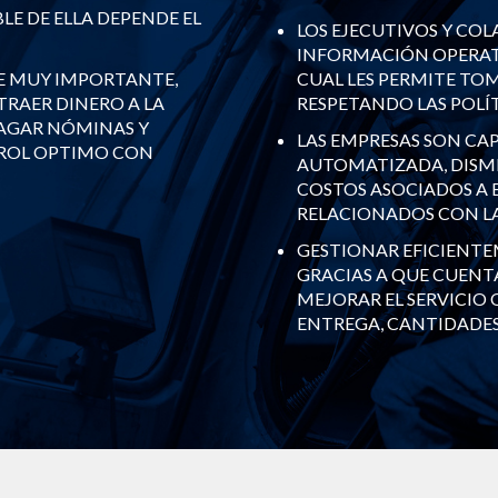
LE DE ELLA DEPENDE EL
LOS EJECUTIVOS Y CO
INFORMACIÓN OPERATI
CUAL LES PERMITE TO
E MUY IMPORTANTE,
RESPETANDO LAS POLÍT
TRAER DINERO A LA
PAGAR NÓMINAS Y
LAS EMPRESAS SON CA
TROL OPTIMO CON
AUTOMATIZADA, DISMI
COSTOS ASOCIADOS A E
RELACIONADOS CON L
GESTIONAR EFICIENT
GRACIAS A QUE CUENT
MEJORAR EL SERVICIO 
ENTREGA, CANTIDADES 