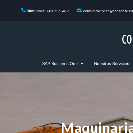
+601 917 8417
comunicaciones@consensuss
llámenos:
|
SAP Businnes One
Nuestros Servicios
Show submenu for SAP Bus
Maquinaria