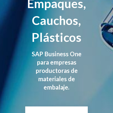
Empaques,
Cauchos,
Plásticos
SAP Business One
para empresas
productoras de
materiales de
embalaje.