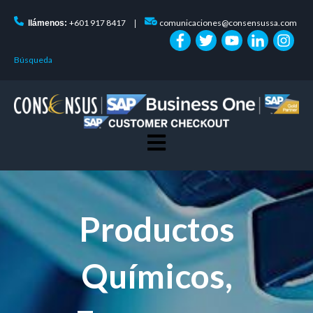
+601 917 8417
comunicaciones@consensussa.com
llámenos:
|
Búsqueda
Open main navigation
Productos
Químicos,