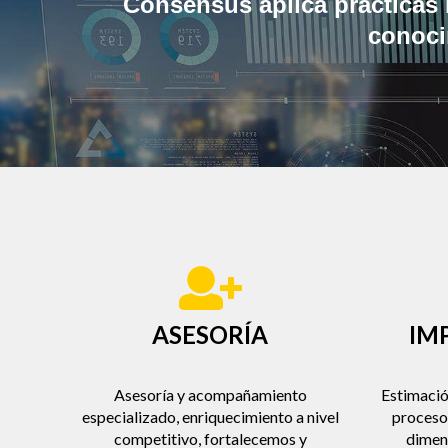
Consensus aplica prácticas i
conoci
ASESORÍA
IM
Asesoría y acompañamiento
Estimación
especializado, enriquecimiento a nivel
proceso 
competitivo, fortalecemos y
dimen