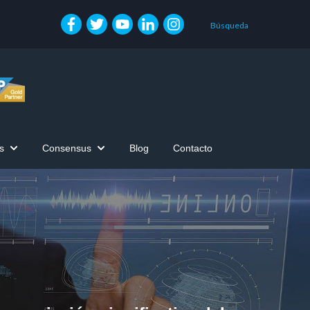
Búsqueda
s
Consensus
Blog
Contacto
Show submenu for Zona de Clientes
Show submenu for Consensus