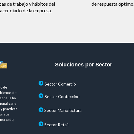
cas de trabajo y hábitos del
de respuesta óptimo
acer diario de la empresa.
Soluciones por Sector
Sector Comercio
po de
oblemas de
Sector Confección
nsensus ha
onalizar y
y prácticas
Sector Manufactura
ar sus
 mercado,
Sector Retail