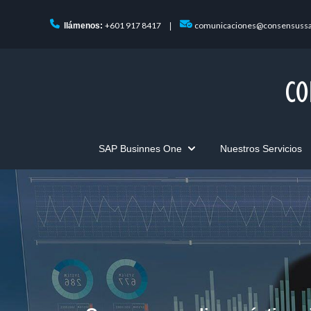
+601 917 8417
comunicaciones@consensuss
llámenos:
|
SAP Businnes One
Nuestros Servicios
Show submenu for SAP Bus